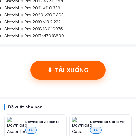
SketchUp Pro 2022 v22.0.354
SketchUp Pro 2021 v21.0.339
SketchUp Pro 2020 v20.0.363
SketchUp Pro 2019 v19.2.222
SketchUp Pro 2018 18.0.16975
SketchUp Pro 2017 v17.0.18899
⬇ TẢI XUỐNG
Đề xuất cho bạn
Download AspenTech aspenONE 14 Suite 2023 v14.01 full miễn phí
Download Catia V5R21 CAD/CAM/CAE Full Vesion (32&64-bit) Miễn phí
Tải
Tải