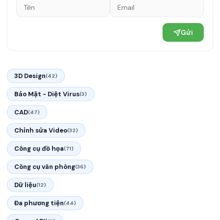
Gửi
3D Design
(42)
Bảo Mật - Diệt Virus
(3)
CAD
(47)
Chỉnh sửa Video
(32)
Công cụ đồ họa
(71)
Công cụ văn phòng
(36)
Dữ liệu
(12)
Đa phương tiện
(44)