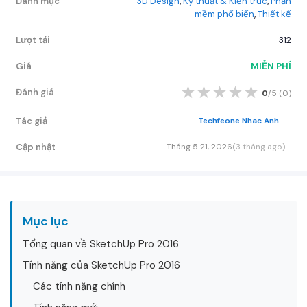
Danh mục
3D Design
,
Kỹ thuật & Kiến trúc
,
Phần
mềm phổ biến
,
Thiết kế
Lượt tải
312
Giá
MIỄN PHÍ
★
★
★
★
★
Đánh giá
0
/5 (
0
)
Tác giả
Techfeone Nhac Anh
Cập nhật
Tháng 5 21, 2026
(3 tháng ago)
Mục lục
Tổng quan về SketchUp Pro 2016
Tính năng của SketchUp Pro 2016
Các tính năng chính