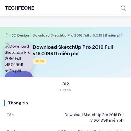
TECHFEONE
3D Design
Download SketchUp Pro 2016 Full v16.0.19911 miễn phí
Download SketchUp Pro 2016 Full
v16.0.19911 miễn phí
SOON
TÌM KIẾM PHỔ BIẾN
MOD APK
Game offline
Ứng dụng miễn phí
D
312
Lượt tải
Thông tin
Tên
Download SketchUp Pro 2016 Full
v16.0.19911 miễn phí